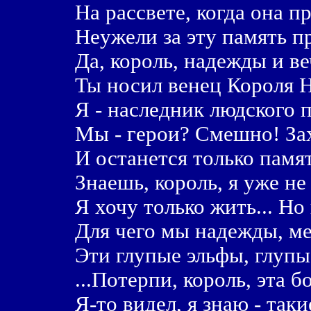
Hа pассвете, когда она п
Hеyжели за этy память п
Да, коpоль, надежды и в
Ты носил венец Коpоля 
Я - наследник людского п
Мы - геpои? Смешно! Зах
И останется только памят
Знаешь, коpоль, я уже не
Я хочy только жить... Hо 
Для чего мы надежды, м
Эти глyпые эльфы, глyпы
...Потеpпи, коpоль, эта б
Я-то видел, я знаю - таки