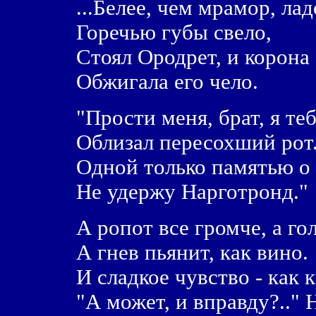
...Белее, чем мрамор, ла
Горечью губы свело,
Стоял Ородрет, и корона
Обжигала его чело.
"Прости меня, брат, я теб
Облизал пересохший рот.
Одной только памятью о 
Не удержу Нарготронд."
А ропот все громче, а го
А гнев пьянит, как вино.
И сладкое чувство - как к
"А может, и вправду?.." 