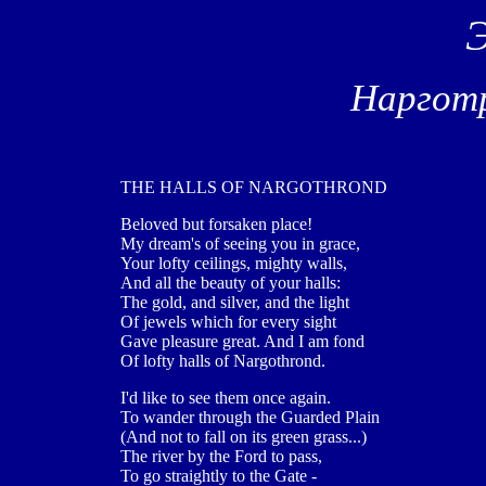
Нарготр
THE HALLS OF NARGOTHROND
Beloved but forsaken place!
My dream's of seeing you in grace,
Your lofty ceilings, mighty walls,
And all the beauty of your halls:
The gold, and silver, and the light
Of jewels which for every sight
Gave pleasure great. And I am fond
Of lofty halls of Nargothrond.
I'd like to see them once again.
To wander through the Guarded Plain
(And not to fall on its green grass...)
The river by the Ford to pass,
To go straightly to the Gate -