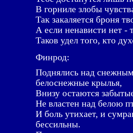
В горниле злобы чувства
Так закаляется броня тв
А если ненависти нет - 
Таков удел того, кто ду
Финрод:
Поднялись над снежны
белоснежные крылья,
Внизу остаются забыты
Не властен над белою п
И боль утихает, и сумра
бессильны.