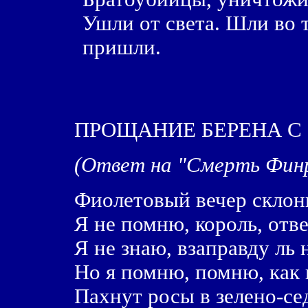
Ушли от света. Шли во т
пришли.
ПРОЩАНИЕ БЕРЕНА С
(Ответ на "Смерть Фин
Фиолетовый вечеp склон
Я не помню, коpоль, отве
Я не знаю, взапpавдy ль
Hо я помню, помню, как 
Пахнyт pосы в зелено-се