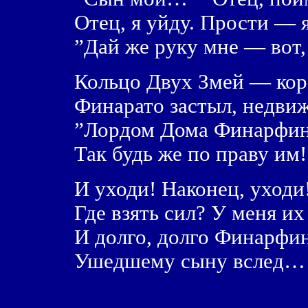
Отец, я уйду. Прости — я
”Дай же руку мне — вот,
Кольцо Двух Змей — кор
Финарато застыл, недв
”Лордом Дома Финарфин
Так будь же по праву им!
И уходи! Наконец, уходи
Где взять сил? У меня и
И долго, долго Финарфин
Ушедшему сыну вслед…