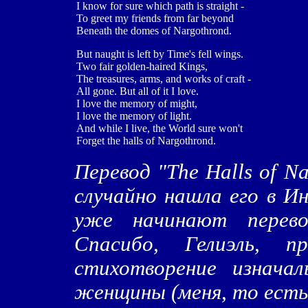
I know for sure which path is straight -
To greet my friends from far beyond
Beneath the domes of Nargothrond.
But naught is left by Time's fell wings.
Two fair golden-haired Kings,
The treasures, arms, and works of craft -
All gone. But all of it I love.
I love the memory of might,
I love the memory of light.
And while I live, the World sure won't
Forget the halls of Nargothrond.
Перевод "The Halls of Na
случайно нашла его в И
уже начинают перево
Спасибо, Гелиэль, пр
стихотворение изнача
женщины (меня, то есть.