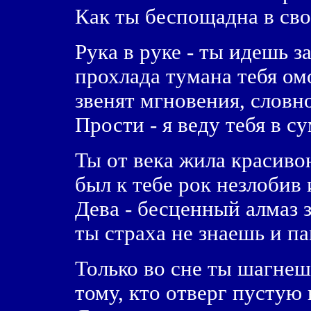
Как ты беспощадна в св
Рука в руке - ты идешь з
прохлада тумана тебя ом
звенят мгновения, слов
Прости - я веду тебя в с
Ты от века жила красиво
был к тебе рок незлобив 
Дева - бесценный алмаз 
ты страха не знаешь и п
Только во сне ты шагнеш
тому, кто отверг пустую 