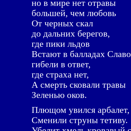
но в мире нет отравы
большей, чем любовь
От черных скал
до дальних берегов,
где пики льдов
Встают в балладах Слав
гибели в ответ,
где страха нет,
А смерть сковали травы
Зеленью оков.
Плющом увился арбалет,
Сменили струны тетиву.
Убелит хмель кровавый с