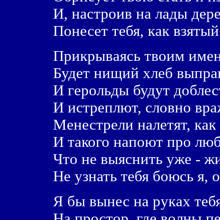
И, настроив на лады дер
Понесет тебя, как взятый
Прикрываясь твоим имен
Будет нищий хлеб выпраш
И герольды будут доблес
И истреплют, словно вра
Менестрели налетят, как 
И такого напоют про люб
Что не выяснить уже - жи
Hе узнать тебя боюсь я, 
Я бы вынес на руках тебя
Hа простор, где волны п