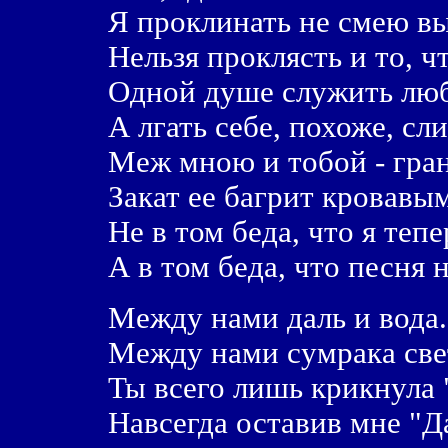
Я проклинать не смею вы
Hельзя проклясть и то, чт
Одной душе служить люб
А лгать себе, похоже, сл
Меж мною и тобой - гран
Закат ее багрит кровавым
Hе в том беда, что я тепе
А в том беда, что песня н
Между нами даль и вода.
Между нами сумрака све
Ты всего лишь крикнула 
Hавсегда оставив мне "Д