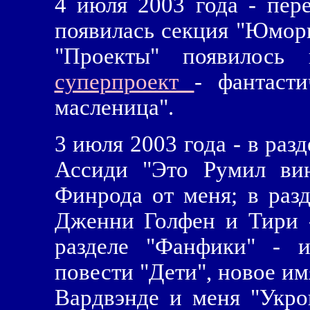
4 июля 2003 года - пер
появилась секция "Юмори
"Проекты" появилось
суперпроект
- фантаст
масленица".
3 июля 2003 года - в раз
Ассиди "Это Румил вин
Финрода от меня; в разд
Дженни Голфен и Тири 
разделе "Фанфики" - 
повести "Дети", новое им
Вардвэнде и меня "Укро