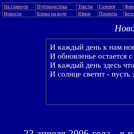
На главную
Публицистика
Тексты
Галерея
Фан
Новости
Блики на воде
Юмор
Проекты
Бес
Нов
И каждый день к нам но
И обновленье остается с
И каждый день здесь что
И солнце светит - пусть 
22 апреля 2006 года - в 