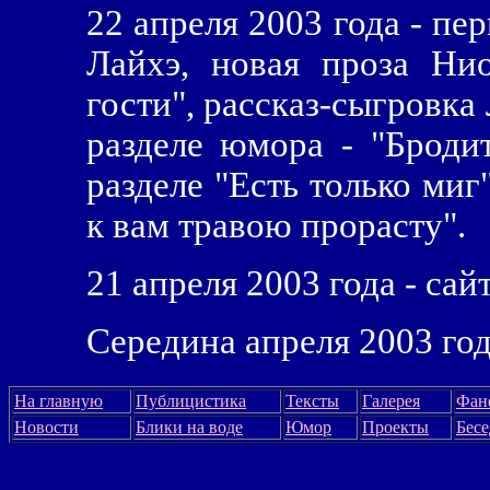
22 апреля 2003 года - пе
Лайхэ, новая проза Ни
гости", рассказ-сыгровка
разделе юмора - "Броди
разделе "Есть только миг
к вам травою прорасту".
21 апреля 2003 года - сай
Середина апреля 2003 года
На главную
Публицистика
Тексты
Галерея
Фан
Новости
Блики на воде
Юмор
Проекты
Бес