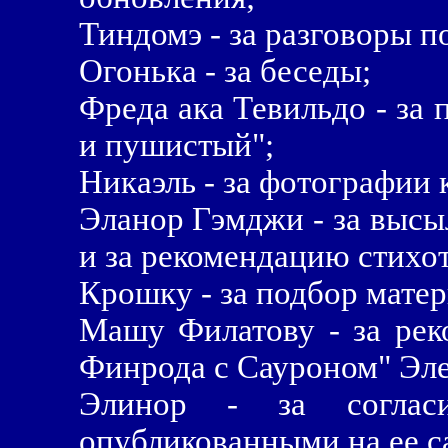
Тиндомэ - за разговоры п
Огонька - за беседы;
Фреда ака Тевильдо - за
и пушистый";
Никаэль - за фотографии 
Эланор Гэмджи - за высы
и за рекомендацию стихо
Крошку - за подбор матер
Машу Филатову - за ре
Финрода с Сауроном" Эле
Элинор - за согласи
опубликованными на ее с