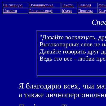
На главную
Публицистика
Тексты
Галерея
Фан
Новости
Блики на воде
Юмор
Проекты
Бес
Спас
"Давайте восклицать, др
Высокопарных слов не на
Давайте говорить друг 
Ведь это все - любви пр
Я благодарю всех, чьи ма
а также личноперсональн