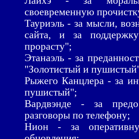
Лайхэ - за мораль
своевременную прочистку
Тауриэль - за мысли, во
сайта, и за поддержк
прорасту";
Этанаэль - за преданнос
"Золотистый и пушистый"
Рыжего Канцлера - за ин
пушистый";
Вардвэнде - за предо
разговоры по телефону;
Нион - за оперативн
обновления;